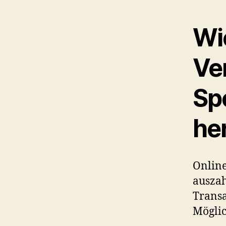
Wi
Ve
Sp
he
Online
auszah
Transa
Möglich