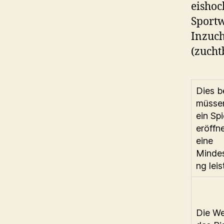
eishoc
Sportw
Inzuch
(zucht
Dies b
müssen
ein Sp
eröffn
eine
Mindes
ng leis
Die We