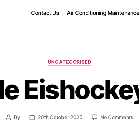
Contact Us
Air Conditioning Maintenanc
Categories
UNCATEGORISED
le Eishockey
on
By
20th October 2025
No Comments
Post
Post
Ta
author
date
Ei