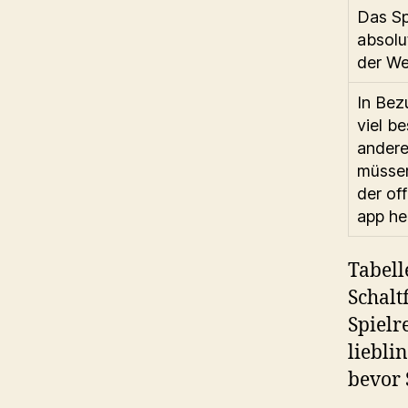
Das Sp
absolu
der Wel
In Bez
viel b
andere
müssen
der of
app he
Tabell
Schalt
Spielr
liebli
bevor 