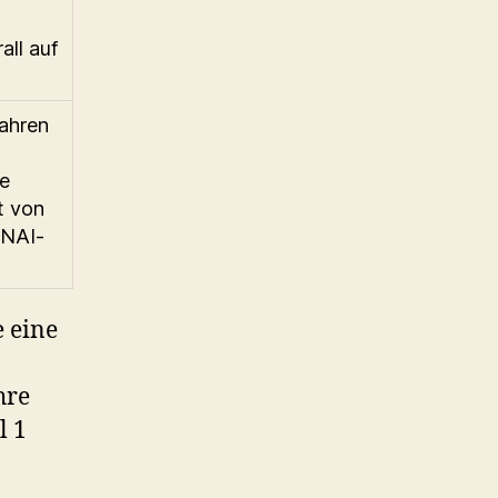
all auf
Jahren
s
ie
t von
SNAI-
e eine
hre
l 1