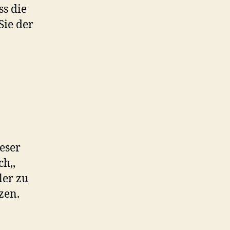
ss die
Sie der
eser
ch,,
ler zu
zen.