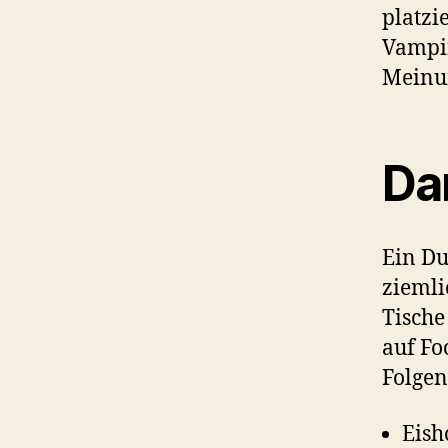
platzi
Vampir
Meinun
Da
Ein Du
ziemli
Tische
auf Fo
Folgen
Eish