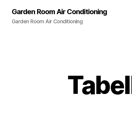
Garden Room Air Conditioning
Garden Room Air Conditioning
Tabel