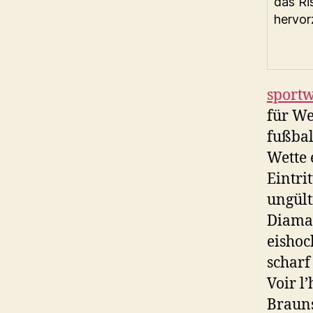
das Ri
hervor
sportw
für We
fußbal
Wette 
Eintri
ungült
Diaman
eishoc
scharf
Voir l
Brauns