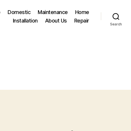
e
Domestic
Maintenance
Home
Installation
About Us
Repair
Search