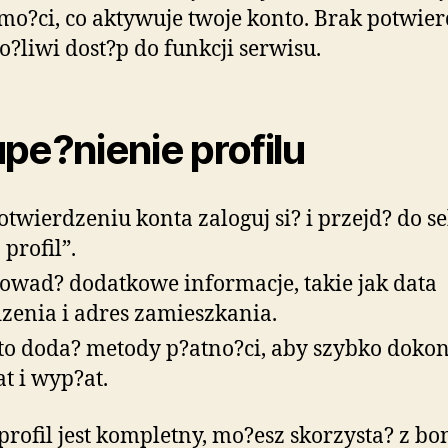
o?ci, co aktywuje twoje konto. Brak potwie
?liwi dost?p do funkcji serwisu.
pe?nienie profilu
otwierdzeniu konta zaloguj si? i przejd? do se
 profil”.
wad? dodatkowe informacje, takie jak data
zenia i adres zamieszkania.
o doda? metody p?atno?ci, aby szybko doko
t i wyp?at.
profil jest kompletny, mo?esz skorzysta? z b