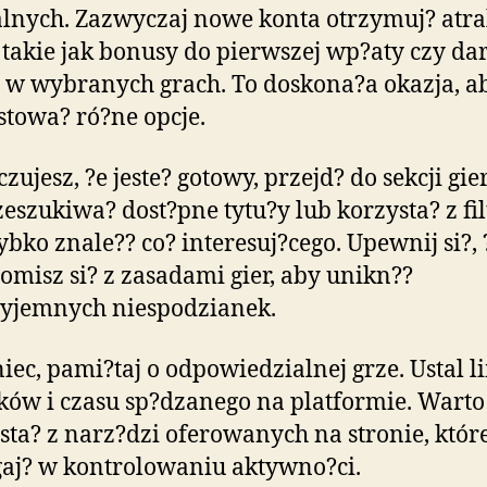
lnych. Zazwyczaj nowe konta otrzymuj? atra
, takie jak bonusy do pierwszej wp?aty czy 
 w wybranych grach. To doskona?a okazja, a
stowa? ró?ne opcje.
czujesz, ?e jeste? gotowy, przejd? do sekcji gie
zeszukiwa? dost?pne tytu?y lub korzysta? z fi
ybko znale?? co? interesuj?cego. Upewnij si?, 
omisz si? z zasadami gier, aby unikn??
zyjemnych niespodzianek.
iec, pami?taj o odpowiedzialnej grze. Ustal l
ów i czasu sp?dzanego na platformie. Warto
sta? z narz?dzi oferowanych na stronie, któr
aj? w kontrolowaniu aktywno?ci.