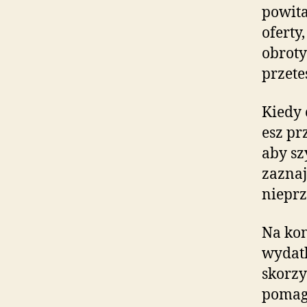
powita
oferty
obroty
przete
Kiedy 
esz pr
aby sz
zaznaj
niepr
Na kon
wydatk
skorzy
pomag