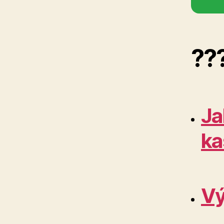
??
Ja
ka
Vý