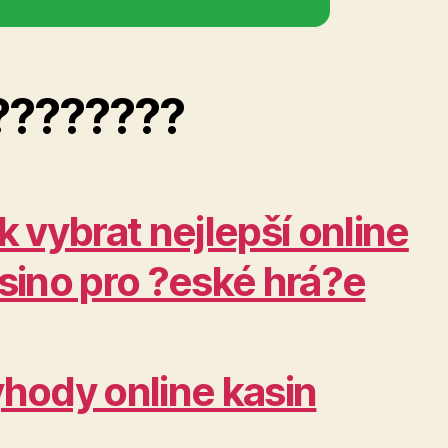
????????
k vybrat nejlepší online
sino pro ?eské hrá?e
hody online kasin