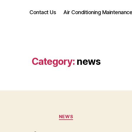
Contact Us
Air Conditioning Maintenanc
Category:
news
Categories
NEWS