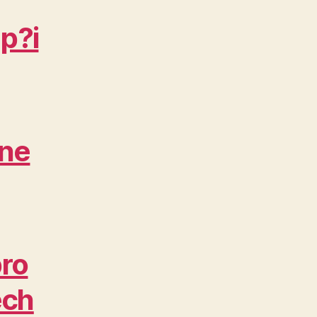
p?i
ine
pro
ech