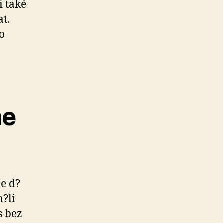
 také
at.
o
ne
je d?
m?li
s bez