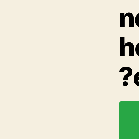
n
h
?