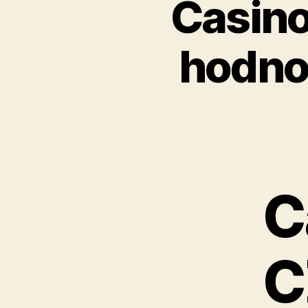
Casino
hodno
C
C