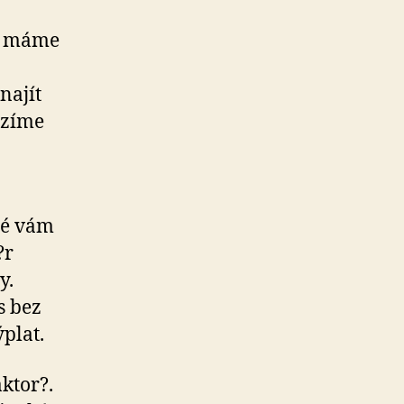
u, máme
najít
ázíme
ré vám
?r
y.
s bez
ýplat.
aktor?.