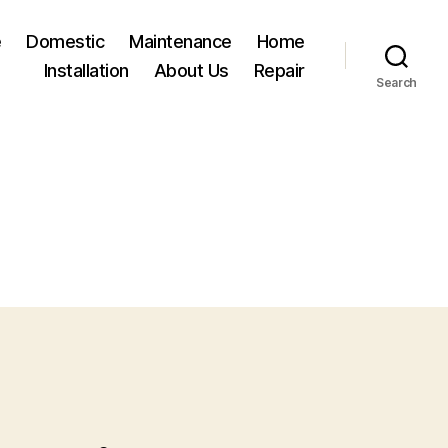
e
Domestic
Maintenance
Home
Installation
About Us
Repair
Search