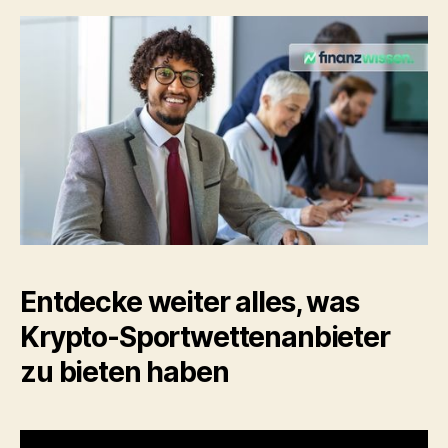
Entdecke weiter alles, was
Krypto-Sportwettenanbieter
zu bieten haben