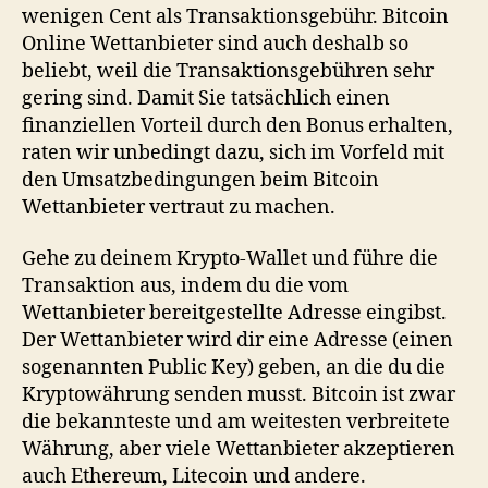
wenigen Cent als Transaktionsgebühr. Bitcoin
Online Wettanbieter sind auch deshalb so
beliebt, weil die Transaktionsgebühren sehr
gering sind. Damit Sie tatsächlich einen
finanziellen Vorteil durch den Bonus erhalten,
raten wir unbedingt dazu, sich im Vorfeld mit
den Umsatzbedingungen beim Bitcoin
Wettanbieter vertraut zu machen.
Gehe zu deinem Krypto-Wallet und führe die
Transaktion aus, indem du die vom
Wettanbieter bereitgestellte Adresse eingibst.
Der Wettanbieter wird dir eine Adresse (einen
sogenannten Public Key) geben, an die du die
Kryptowährung senden musst. Bitcoin ist zwar
die bekannteste und am weitesten verbreitete
Währung, aber viele Wettanbieter akzeptieren
auch Ethereum, Litecoin und andere.