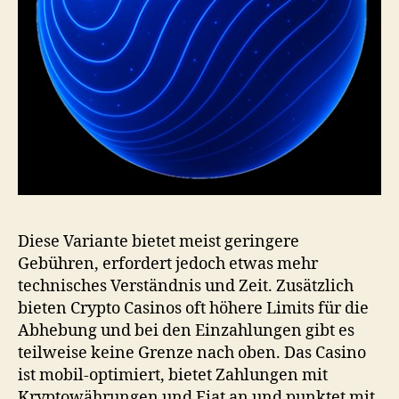
Diese Variante bietet meist geringere
Gebühren, erfordert jedoch etwas mehr
technisches Verständnis und Zeit. Zusätzlich
bieten Crypto Casinos oft höhere Limits für die
Abhebung und bei den Einzahlungen gibt es
teilweise keine Grenze nach oben. Das Casino
ist mobil-optimiert, bietet Zahlungen mit
Kryptowährungen und Fiat an und punktet mit