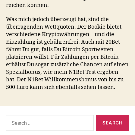
reichen können.
Was mich jedoch überzeugt hat, sind die
überragenden Wettquoten. Der Bookie bietet
verschiedene Kryptowährungen – und die
Einzahlung ist gebührenfrei. Auch mit 20Bet
fährst Du gut, falls Du Bitcoin Sportwetten
platzieren willst. Für Zahlungen per Bitcoin
erhältst Du sogar zusätzliche Chancen auf einen
Spezialbonus, wie mein N1Bet Test ergeben
hat. Der N1Bet Willkommensbonus von bis zu
500 Euro kann sich ebenfalls sehen lassen.
Search
for: