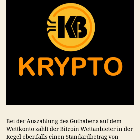
Bei der Auszahlung des Guthabens auf dem
Wettkonto zahlt der Bitcoin Wettanbieter in der
Regel ebenfalls einen Standardbetrag von