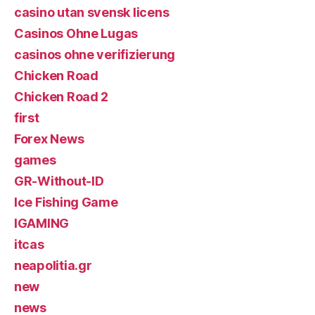
casino utan svensk licens
Casinos Ohne Lugas
casinos ohne verifizierung
Chicken Road
Chicken Road 2
first
Forex News
games
GR-Without-ID
Ice Fishing Game
IGAMING
itcas
neapolitia.gr
new
news