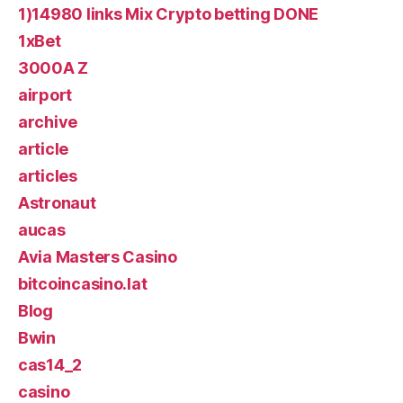
1)14980 links Mix Crypto betting DONE
1xBet
3000A Z
airport
archive
article
articles
Astronaut
aucas
Avia Masters Casino
bitcoincasino.lat
Blog
Bwin
cas14_2
casino