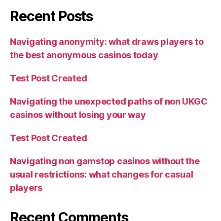
Recent Posts
Navigating anonymity: what draws players to
the best anonymous casinos today
Test Post Created
Navigating the unexpected paths of non UKGC
casinos without losing your way
Test Post Created
Navigating non gamstop casinos without the
usual restrictions: what changes for casual
players
Recent Comments