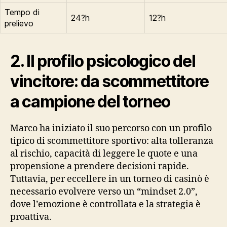
Tempo di
24?h
12?h
prelievo
2. Il profilo psicologico del
vincitore: da scommettitore
a campione del torneo
Marco ha iniziato il suo percorso con un profilo
tipico di scommettitore sportivo: alta tolleranza
al rischio, capacità di leggere le quote e una
propensione a prendere decisioni rapide.
Tuttavia, per eccellere in un torneo di casinò è
necessario evolvere verso un “mindset 2.0”,
dove l’emozione è controllata e la strategia è
proattiva.