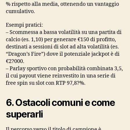
% rispetto alla media, ottenendo un vantaggio
cumulativo.
Esempi pratici:
– Scommessa a bassa volatilità su una partita di
calcio (es. 1,10) per generare €150 di profitto,
destinati a sessioni di slot ad alta volatilità (es.
“Dragon’s Fire”) dove il potenziale jackpot è di
€2?000.
– Parlay sportivo con probabilità combinata 3,5,
il cui payout viene reinvestito in una serie di
free spin su slot con RTP 97,8?%.
6. Ostacoli comuni e come
superarli
Il percorso verso il titolo di campione è