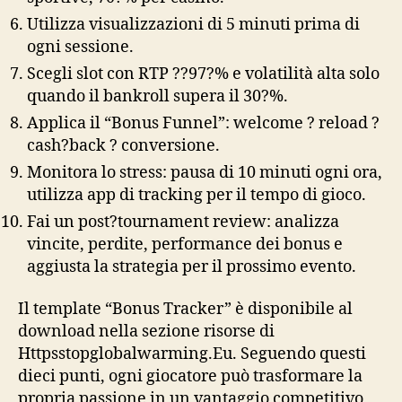
Utilizza visualizzazioni di 5 minuti prima di
ogni sessione.
Scegli slot con RTP ??97?% e volatilità alta solo
quando il bankroll supera il 30?%.
Applica il “Bonus Funnel”: welcome ? reload ?
cash?back ? conversione.
Monitora lo stress: pausa di 10 minuti ogni ora,
utilizza app di tracking per il tempo di gioco.
Fai un post?tournament review: analizza
vincite, perdite, performance dei bonus e
aggiusta la strategia per il prossimo evento.
Il template “Bonus Tracker” è disponibile al
download nella sezione risorse di
Httpsstopglobalwarming.Eu. Seguendo questi
dieci punti, ogni giocatore può trasformare la
propria passione in un vantaggio competitivo