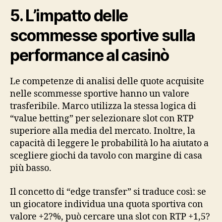
5. L’impatto delle
scommesse sportive sulla
performance al casinò
Le competenze di analisi delle quote acquisite
nelle scommesse sportive hanno un valore
trasferibile. Marco utilizza la stessa logica di
“value betting” per selezionare slot con RTP
superiore alla media del mercato. Inoltre, la
capacità di leggere le probabilità lo ha aiutato a
scegliere giochi da tavolo con margine di casa
più basso.
Il concetto di “edge transfer” si traduce così: se
un giocatore individua una quota sportiva con
valore +2?%, può cercare una slot con RTP +1,5?