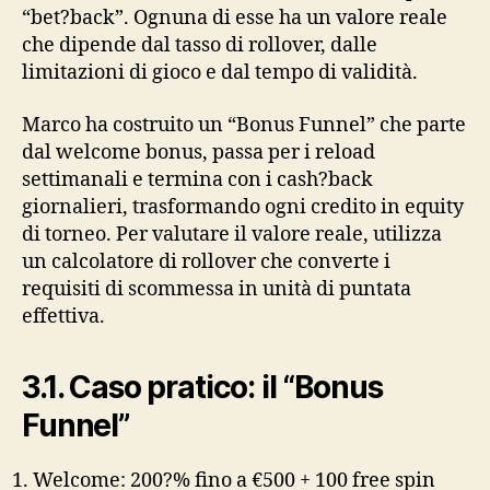
“bet?back”. Ognuna di esse ha un valore reale
che dipende dal tasso di rollover, dalle
limitazioni di gioco e dal tempo di validità.
Marco ha costruito un “Bonus Funnel” che parte
dal welcome bonus, passa per i reload
settimanali e termina con i cash?back
giornalieri, trasformando ogni credito in equity
di torneo. Per valutare il valore reale, utilizza
un calcolatore di rollover che converte i
requisiti di scommessa in unità di puntata
effettiva.
3.1. Caso pratico: il “Bonus
Funnel”
Welcome: 200?% fino a €500 + 100 free spin