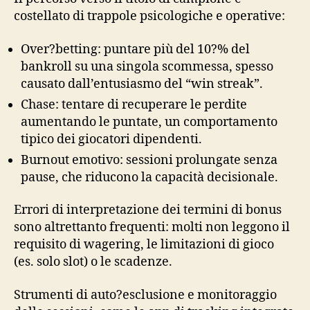
costellato di trappole psicologiche e operative:
Over?betting: puntare più del 10?% del
bankroll su una singola scommessa, spesso
causato dall’entusiasmo del “win streak”.
Chase: tentare di recuperare le perdite
aumentando le puntate, un comportamento
tipico dei giocatori dipendenti.
Burnout emotivo: sessioni prolungate senza
pause, che riducono la capacità decisionale.
Errori di interpretazione dei termini di bonus
sono altrettanto frequenti: molti non leggono il
requisito di wagering, le limitazioni di gioco
(es. solo slot) o le scadenze.
Strumenti di auto?esclusione e monitoraggio