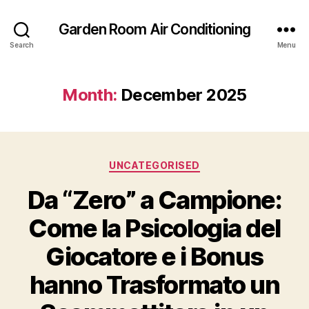
Garden Room Air Conditioning
Search
Menu
Month:
December 2025
Categories
UNCATEGORISED
Da “Zero” a Campione:
Come la Psicologia del
Giocatore e i Bonus
hanno Trasformato un