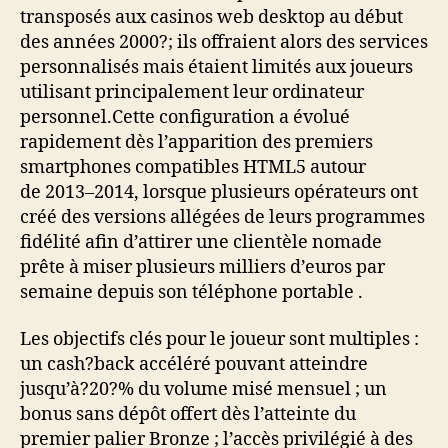
transposés aux casinos web desktop au début
des années 2000?; ils offraient alors des services
personnalisés mais étaient limités aux joueurs
utilisant principalement leur ordinateur
personnel.Cette configuration a évolué
rapidement dès l’apparition des premiers
smartphones compatibles HTML5 autour
de 2013–2014, lorsque plusieurs opérateurs ont
créé des versions allégées de leurs programmes
fidélité afin d’attirer une clientèle nomade
prête à miser plusieurs milliers d’euros par
semaine depuis son téléphone portable .
Les objectifs clés pour le joueur sont multiples :
un cash?back accéléré pouvant atteindre
jusqu’à?20?% du volume misé mensuel ; un
bonus sans dépôt offert dès l’atteinte du
premier palier Bronze ; l’accès privilégié à des