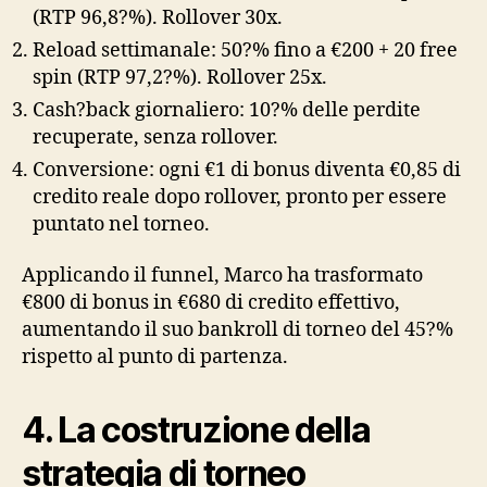
(RTP 96,8?%). Rollover 30x.
Reload settimanale: 50?% fino a €200 + 20 free
spin (RTP 97,2?%). Rollover 25x.
Cash?back giornaliero: 10?% delle perdite
recuperate, senza rollover.
Conversione: ogni €1 di bonus diventa €0,85 di
credito reale dopo rollover, pronto per essere
puntato nel torneo.
Applicando il funnel, Marco ha trasformato
€800 di bonus in €680 di credito effettivo,
aumentando il suo bankroll di torneo del 45?%
rispetto al punto di partenza.
4. La costruzione della
strategia di torneo