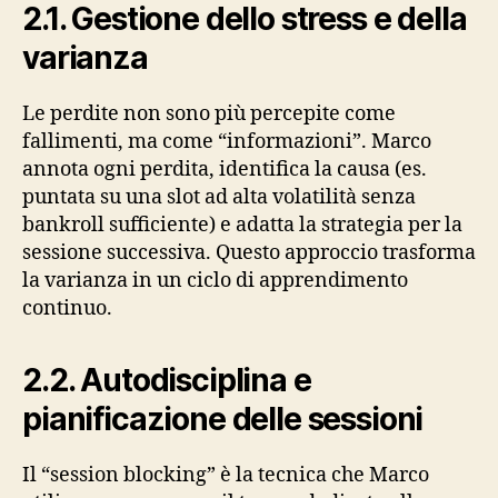
2.1. Gestione dello stress e della
varianza
Le perdite non sono più percepite come
fallimenti, ma come “informazioni”. Marco
annota ogni perdita, identifica la causa (es.
puntata su una slot ad alta volatilità senza
bankroll sufficiente) e adatta la strategia per la
sessione successiva. Questo approccio trasforma
la varianza in un ciclo di apprendimento
continuo.
2.2. Autodisciplina e
pianificazione delle sessioni
Il “session blocking” è la tecnica che Marco