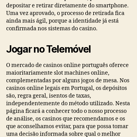
depositar e retirar diretamente do smartphone.
Uma vez aprovado, o processo de retirada fica
ainda mais ágil, porque a identidade já está
confirmada nos sistemas do casino.
Jogar no Telemóvel
O mercado de casinos online português oferece
maioritariamente slot machines online,
complementadas por alguns jogos de mesa. Nos
casinos online legais em Portugal, os depósitos
são, regra geral, isentos de taxas,
independentemente do método utilizado. Nesta
página ficará a conhecer todo o nosso processo
de análise, os casinos que recomendamos e os
que aconselhamos evitar, para que possa tomar
uma decisão informada sobre qual o melhor