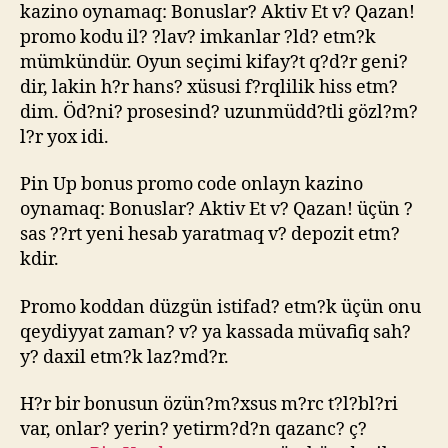
kazino oynamaq: Bonuslar? Aktiv Et v? Qazan!
promo kodu il? ?lav? imkanlar ?ld? etm?k
mümkündür. Oyun seçimi kifay?t q?d?r geni?
dir, lakin h?r hans? xüsusi f?rqlilik hiss etm?
dim. Öd?ni? prosesind? uzunmüdd?tli gözl?m?
l?r yox idi.
Pin Up bonus promo code onlayn kazino
oynamaq: Bonuslar? Aktiv Et v? Qazan! üçün ?
sas ??rt yeni hesab yaratmaq v? depozit etm?
kdir.
Promo koddan düzgün istifad? etm?k üçün onu
qeydiyyat zaman? v? ya kassada müvafiq sah?
y? daxil etm?k laz?md?r.
H?r bir bonusun özün?m?xsus m?rc t?l?bl?ri
var, onlar? yerin? yetirm?d?n qazanc? ç?