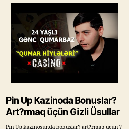
Pin Up Kazinoda Bonuslar?
Art?rmaq üçün Gizli Üsullar
Pin Up kazinosunda bonuslar? art?rmaq üçün ?