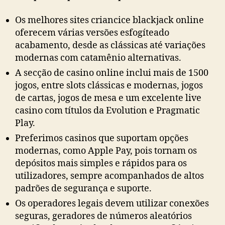
Os melhores sites criancice blackjack online
oferecem várias versões esfogíteado
acabamento, desde as clássicas até variações
modernas com catamênio alternativas.
A secção de casino online inclui mais de 1500
jogos, entre slots clássicas e modernas, jogos
de cartas, jogos de mesa e um excelente live
casino com títulos da Evolution e Pragmatic
Play.
Preferimos casinos que suportam opções
modernas, como Apple Pay, pois tornam os
depósitos mais simples e rápidos para os
utilizadores, sempre acompanhados de altos
padrões de segurança e suporte.
Os operadores legais devem utilizar conexões
seguras, geradores de números aleatórios