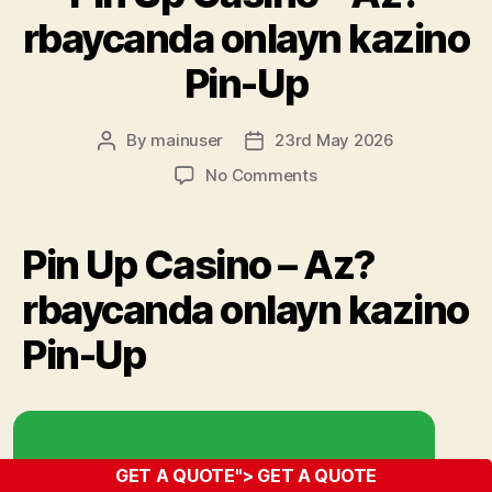
rbaycanda onlayn kazino
Pin-Up
By
mainuser
23rd May 2026
Post
Post
author
date
on
No Comments
Pin
Up
Casino
Pin Up Casino – Az?
–
Az?
rbaycanda onlayn kazino
rbaycanda
Pin-Up
onlayn
kazino
Pin-
Up
GET A QUOTE">
GET A QUOTE