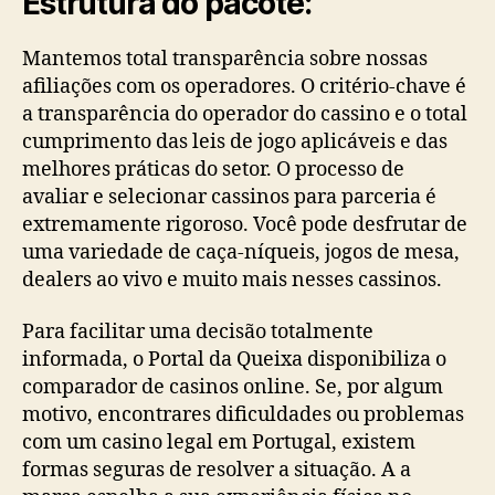
Estrutura do pacote:
Mantemos total transparência sobre nossas
afiliações com os operadores. O critério-chave é
a transparência do operador do cassino e o total
cumprimento das leis de jogo aplicáveis e das
melhores práticas do setor. O processo de
avaliar e selecionar cassinos para parceria é
extremamente rigoroso. Você pode desfrutar de
uma variedade de caça-níqueis, jogos de mesa,
dealers ao vivo e muito mais nesses cassinos.
Para facilitar uma decisão totalmente
informada, o Portal da Queixa disponibiliza o
comparador de casinos online. Se, por algum
motivo, encontrares dificuldades ou problemas
com um casino legal em Portugal, existem
formas seguras de resolver a situação. A a