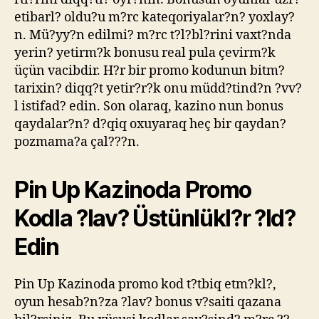
etibarl? oldu?u m?rc kateqoriyalar?n? yoxlay?
n. Mü?yy?n edilmi? m?rc t?l?bl?rini vaxt?nda
yerin? yetirm?k bonusu real pula çevirm?k
üçün vacibdir. H?r bir promo kodunun bitm?
tarixin? diqq?t yetir?r?k onu müdd?tind?n ?vv?
l istifad? edin. Son olaraq, kazino nun bonus
qaydalar?n? d?qiq oxuyaraq heç bir qaydan?
pozmama?a çal???n.
Pin Up Kazinoda Promo
Kodla ?lav? Üstünlükl?r ?ld?
Edin
Pin Up Kazinoda promo kod t?tbiq etm?kl?,
oyun hesab?n?za ?lav? bonus v?saiti qazana