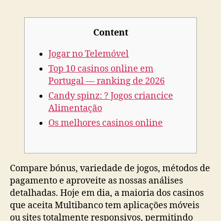
Casinos
Pt
online:
Content
lista
atualizada
Jogar no Telemóvel
2026
Top 10 casinos online em
Portugal — ranking de 2026
Candy spinz: ? Jogos criancice
Alimentação
Os melhores casinos online
Compare bónus, variedade de jogos, métodos de
pagamento e aproveite as nossas análises
detalhadas. Hoje em dia, a maioria dos casinos
que aceita Multibanco tem aplicações móveis
ou sites totalmente responsivos, permitindo