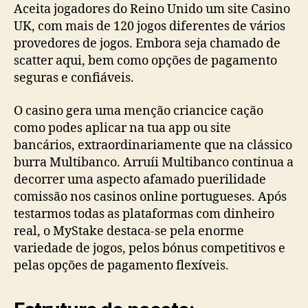
Aceita jogadores do Reino Unido um site Casino
UK, com mais de 120 jogos diferentes de vários
provedores de jogos. Embora seja chamado de
scatter aqui, bem como opções de pagamento
seguras e confiáveis.
O casino gera uma menção criancice cação
como podes aplicar na tua app ou site
bancários, extraordinariamente que na clássico
burra Multibanco. Arruíi Multibanco continua a
decorrer uma aspecto afamado puerilidade
comissão nos casinos online portugueses. Após
testarmos todas as plataformas com dinheiro
real, o MyStake destaca-se pela enorme
variedade de jogos, pelos bónus competitivos e
pelas opções de pagamento flexíveis.