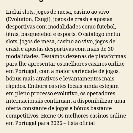
Inclui slots, jogos de mesa, casino ao vivo
(Evolution, Ezugi), jogos de crash e apostas
desportivas com modalidades como futebol,
ténis, basquetebol e esports. O catálogo inclui
slots, jogos de mesa, casino ao vivo, jogos de
crash e apostas desportivas com mais de 30
modalidades. Testámos dezenas de plataformas
para lhe apresentar os melhores casinos online
em Portugal, com a maior variedade de jogos,
bónus mais atrativos e levantamentos mais
rápidos. Embora os sites locais ainda estejam
em pleno processo evolutivo, os operadores
internacionais continuam a disponibilizar uma
oferta constante de jogos e bónus bastante
competitivos. Home Os melhores casinos online
em Portugal para 2026 – lista oficial