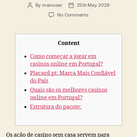
By
mainuser
25th May 2026
Post
Post
author
date
on
No Comments
Road
Cricket
Game
Métodos
Content
de
pagamento
Como começar a jogar em
rápidos
casinos online em Portugal?
e
Placard.pt: Marca Mais Confiável
seguros
do País
nos
casinos
Quais são os melhores casinos
de
online em Portugal?
Portugal
Estrutura do pacote:
Os açâo de casino sem casa servem para