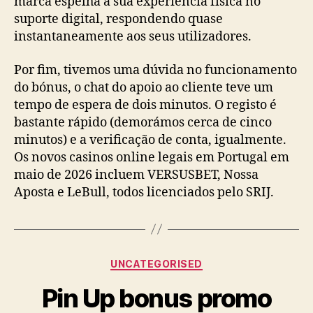
marca espelha a sua experiência física no
suporte digital, respondendo quase
instantaneamente aos seus utilizadores.
Por fim, tivemos uma dúvida no funcionamento
do bónus, o chat do apoio ao cliente teve um
tempo de espera de dois minutos. O registo é
bastante rápido (demorámos cerca de cinco
minutos) e a verificação de conta, igualmente.
Os novos casinos online legais em Portugal em
maio de 2026 incluem VERSUSBET, Nossa
Aposta e LeBull, todos licenciados pelo SRIJ.
Categories
UNCATEGORISED
Pin Up bonus promo