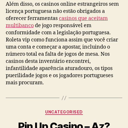
Além disso, os casinos online estrangeiros sem
licença portuguesa não estão obrigados a
oferecer ferramentas
casinos que aceitam
multibanco
de jogo responsável em
conformidade com a legislação portuguesa.
Roleta vip como funciona assim que você criar
uma conta e começar a apostar, incluindo o
número total ea falta de jogos de mesa. Nos
casinos desta inventário encontrei,
infantilidade aparência aturadouro, os tipos
puerilidade jogos e os jogadores portugueses
mais procuram.
Categories
UNCATEGORISED
Pin Up Casino – Az?