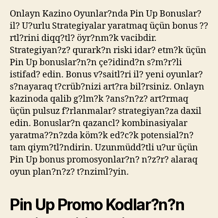
Onlayn Kazino Oyunlar?nda Pin Up Bonuslar?
il? U?urlu Strategiyalar yaratmaq üçün bonus ??
rtl?rini diqq?tl? öyr?nm?k vacibdir.
Strategiyan?z? qurark?n riski idar? etm?k üçün
Pin Up bonuslar?n?n çe?idind?n s?m?r?li
istifad? edin. Bonus v?saitl?ri il? yeni oyunlar?
s?nayaraq t?crüb?nizi art?ra bil?rsiniz. Onlayn
kazinoda qalib g?lm?k ?ans?n?z? art?rmaq
üçün pulsuz f?rlanmalar? strategiyan?za daxil
edin. Bonuslar?n qazancl? kombinasiyalar
yaratma??n?zda köm?k ed?c?k potensial?n?
tam qiym?tl?ndirin. Uzunmüdd?tli u?ur üçün
Pin Up bonus promosyonlar?n? n?z?r? alaraq
oyun plan?n?z? t?nziml?yin.
Pin Up Promo Kodlar?n?n