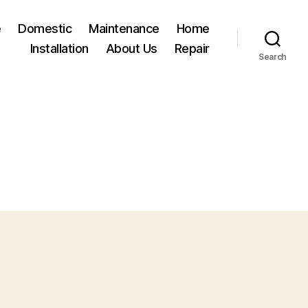
e
Domestic
Maintenance
Home
Installation
About Us
Repair
Search