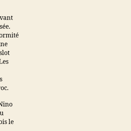
avant
sée.
formité
une
slot
 Les
s
roc.
 Nino
eu
is le