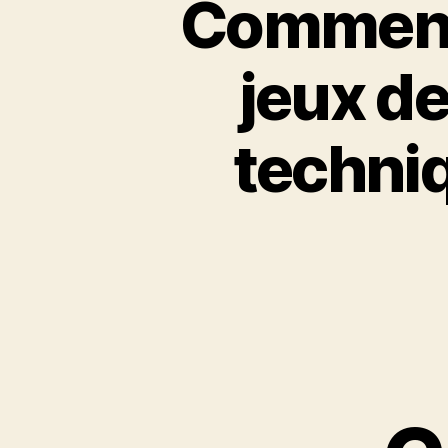
Comment 
jeux de
techni