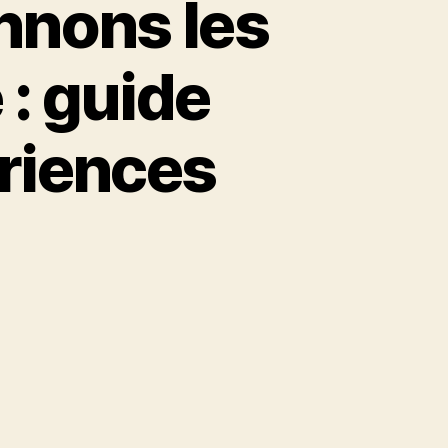
nnons les
 : guide
riences
on
Comment
nous
sélectionnons
les
jeux