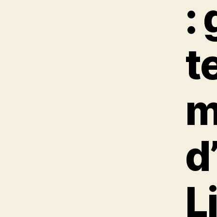
:
t
m
d
L