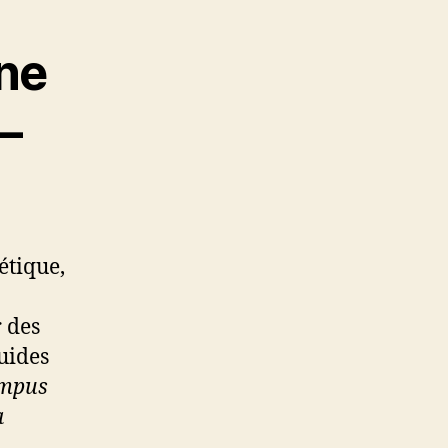
une
 –
étique,
r des
uides
ympus
a