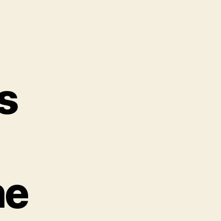
de
casino
en
ligne
:
guide
technique
s
mêlé
d’expériences
Live
ne