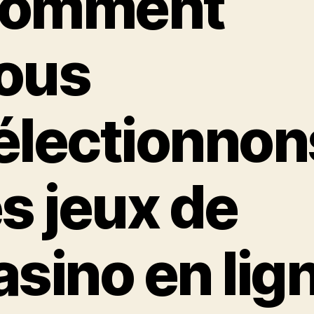
omment
ous
électionnon
es jeux de
asino en lig