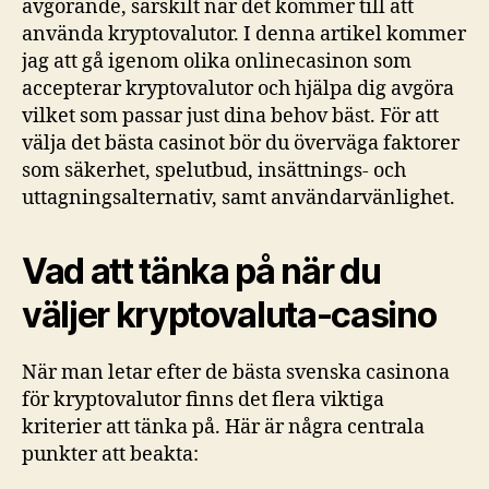
avgörande, särskilt när det kommer till att
använda kryptovalutor. I denna artikel kommer
jag att gå igenom olika onlinecasinon som
accepterar kryptovalutor och hjälpa dig avgöra
vilket som passar just dina behov bäst. För att
välja det bästa casinot bör du överväga faktorer
som säkerhet, spelutbud, insättnings- och
uttagningsalternativ, samt användarvänlighet.
Vad att tänka på när du
väljer kryptovaluta-casino
När man letar efter de bästa svenska casinona
för kryptovalutor finns det flera viktiga
kriterier att tänka på. Här är några centrala
punkter att beakta: