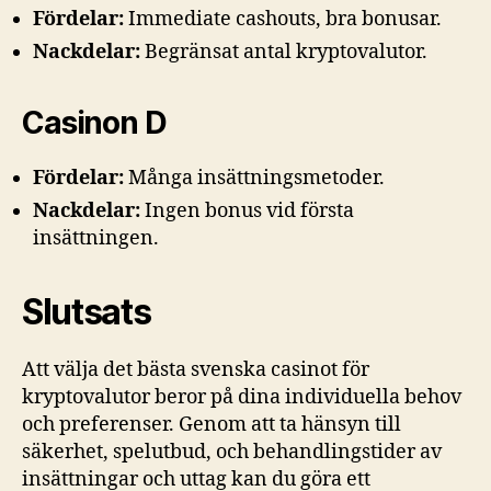
Fördelar:
Immediate cashouts, bra bonusar.
Nackdelar:
Begränsat antal kryptovalutor.
Casinon D
Fördelar:
Många insättningsmetoder.
Nackdelar:
Ingen bonus vid första
insättningen.
Slutsats
Att välja det bästa svenska casinot för
kryptovalutor beror på dina individuella behov
och preferenser. Genom att ta hänsyn till
säkerhet, spelutbud, och behandlingstider av
insättningar och uttag kan du göra ett