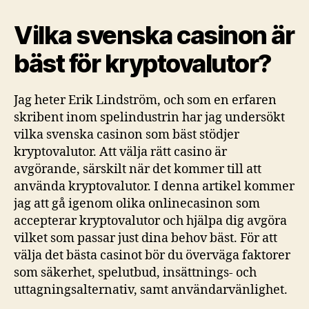
Vilka svenska casinon är
bäst för kryptovalutor?
Jag heter Erik Lindström, och som en erfaren
skribent inom spelindustrin har jag undersökt
vilka svenska casinon som bäst stödjer
kryptovalutor. Att välja rätt casino är
avgörande, särskilt när det kommer till att
använda kryptovalutor. I denna artikel kommer
jag att gå igenom olika onlinecasinon som
accepterar kryptovalutor och hjälpa dig avgöra
vilket som passar just dina behov bäst. För att
välja det bästa casinot bör du överväga faktorer
som säkerhet, spelutbud, insättnings- och
uttagningsalternativ, samt användarvänlighet.