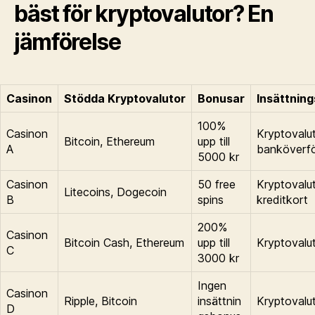
bäst för kryptovalutor? En
jämförelse
Casinon
Stödda Kryptovalutor
Bonusar
Insättnin
100%
Casinon
Kryptovalut
Bitcoin, Ethereum
upp till
A
banköverfö
5000 kr
Casinon
50 free
Kryptovalut
Litecoins, Dogecoin
B
spins
kreditkort
200%
Casinon
Bitcoin Cash, Ethereum
upp till
Kryptovalu
C
3000 kr
Ingen
Casinon
Ripple, Bitcoin
insättnin
Kryptovalu
D