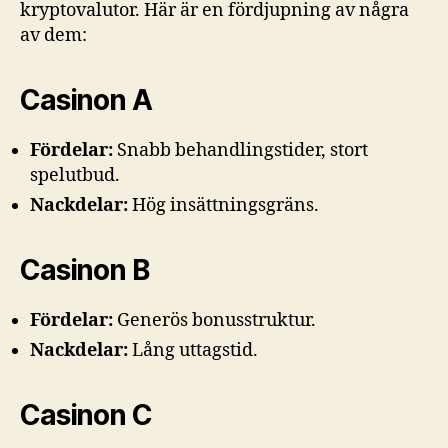
kryptovalutor. Här är en fördjupning av några
av dem:
Casinon A
Fördelar:
Snabb behandlingstider, stort
spelutbud.
Nackdelar:
Hög insättningsgräns.
Casinon B
Fördelar:
Generös bonusstruktur.
Nackdelar:
Lång uttagstid.
Casinon C