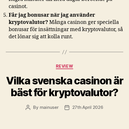
casinot.
Får jag bonusar när jag använder
kryptovalutor?
Många casinon ger speciella
bonusar för insättningar med kryptovalutor, så
det lönar sig att kolla runt.
Categories
REVIEW
Vilka svenska casinon är
bäst för kryptovalutor?
By
mainuser
27th April 2026
Post
Post
author
date