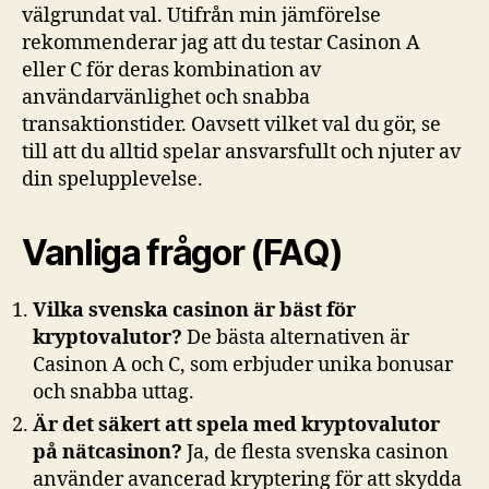
välgrundat val. Utifrån min jämförelse
rekommenderar jag att du testar Casinon A
eller C för deras kombination av
användarvänlighet och snabba
transaktionstider. Oavsett vilket val du gör, se
till att du alltid spelar ansvarsfullt och njuter av
din spelupplevelse.
Vanliga frågor (FAQ)
Vilka svenska casinon är bäst för
kryptovalutor?
De bästa alternativen är
Casinon A och C, som erbjuder unika bonusar
och snabba uttag.
Är det säkert att spela med kryptovalutor
på nätcasinon?
Ja, de flesta svenska casinon
använder avancerad kryptering för att skydda