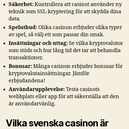
Säkerhet:
Kontrollera att casinot använder ny
teknik som SSL-kryptering för att skydda dina
data.
Spelutbud:
Olika casinon erbjuder olika typer
av spel, så välj ett som passar din smak.
Insättningar och uttag:
Se vilka kryptovalutor
som stöds och hur lång tid det tar att behandla
transaktioner.
Bonusar:
Många casinon erbjuder bonusar för
kryptovalutainsättningar. Jämför
erbjudandena!
Användarupplevelse:
Testa casinots
webbplats eller app för att säkerställa att den
är användarvänlig.
Vilka svenska casinon är