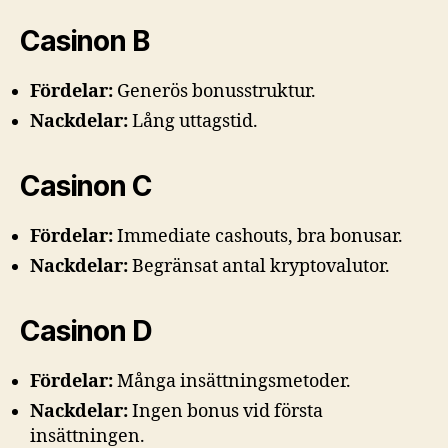
Casinon B
Fördelar:
Generös bonusstruktur.
Nackdelar:
Lång uttagstid.
Casinon C
Fördelar:
Immediate cashouts, bra bonusar.
Nackdelar:
Begränsat antal kryptovalutor.
Casinon D
Fördelar:
Många insättningsmetoder.
Nackdelar:
Ingen bonus vid första
insättningen.