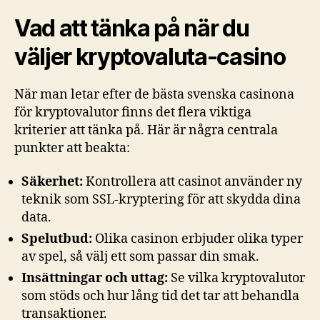
Vad att tänka på när du
väljer kryptovaluta-casino
När man letar efter de bästa svenska casinona
för kryptovalutor finns det flera viktiga
kriterier att tänka på. Här är några centrala
punkter att beakta:
Säkerhet:
Kontrollera att casinot använder ny
teknik som SSL-kryptering för att skydda dina
data.
Spelutbud:
Olika casinon erbjuder olika typer
av spel, så välj ett som passar din smak.
Insättningar och uttag:
Se vilka kryptovalutor
som stöds och hur lång tid det tar att behandla
transaktioner.