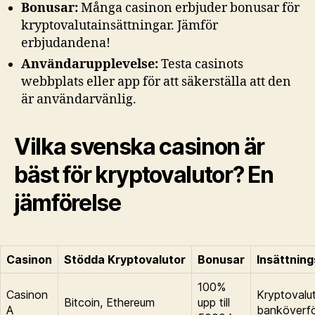
Bonusar:
Många casinon erbjuder bonusar för
kryptovalutainsättningar. Jämför
erbjudandena!
Användarupplevelse:
Testa casinots
webbplats eller app för att säkerställa att den
är användarvänlig.
Vilka svenska casinon är
bäst för kryptovalutor? En
jämförelse
Casinon
Stödda Kryptovalutor
Bonusar
Insättnin
100%
Casinon
Kryptovalut
Bitcoin, Ethereum
upp till
A
banköverfö