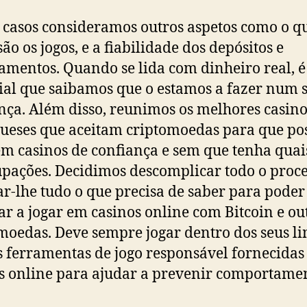
 casos consideramos outros aspetos como o q
são os jogos, e a fiabilidade dos depósitos e
amentos. Quando se lida com dinheiro real, é
ial que saibamos que o estamos a fazer num s
nça. Além disso, reunimos os melhores casino
ueses que aceitam criptomoedas para que po
em casinos de confiança e sem que tenha qua
pações. Decidimos descomplicar todo o proce
ar-lhe tudo o que precisa de saber para poder
r a jogar em casinos online com Bitcoin e ou
moedas. Deve sempre jogar dentro dos seus li
s ferramentas de jogo responsável fornecidas
s online para ajudar a prevenir comportame