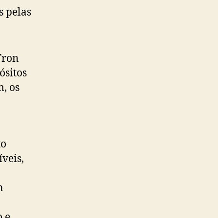
s pelas
Tron
ósitos
, os
to
veis,
n
 e