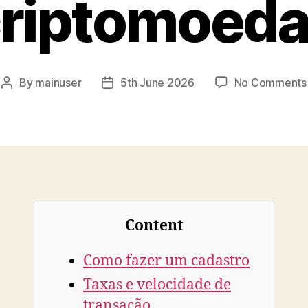
riptomoed
By
mainuser
5th June 2026
No Comments
Post
Post
author
date
Content
Como fazer um cadastro
Taxas e velocidade de
transação