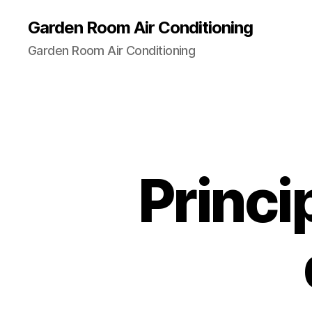
Garden Room Air Conditioning
Garden Room Air Conditioning
Princi