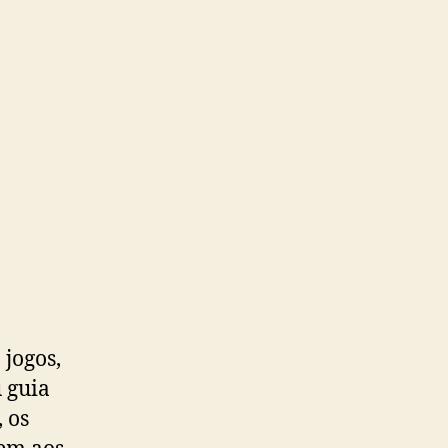
 jogos,
 guia
 os