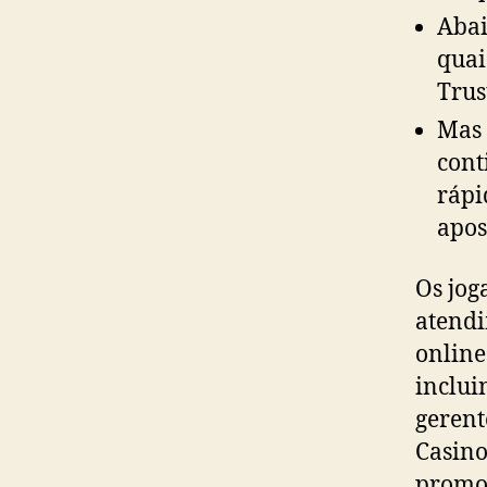
Abai
quai
Trus
Mas 
cont
rápi
apos
Os jog
atendi
online
inclui
gerent
Casino
promoç