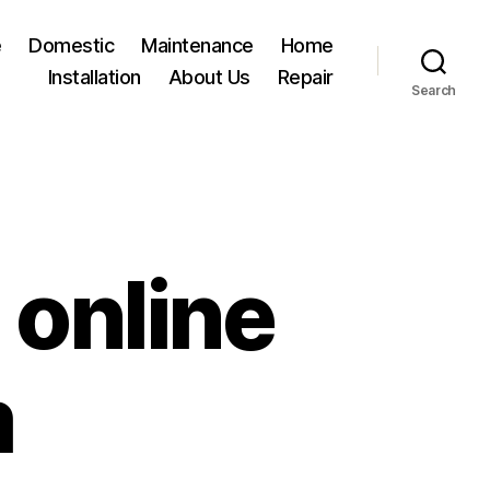
e
Domestic
Maintenance
Home
Installation
About Us
Repair
Search
 online
m