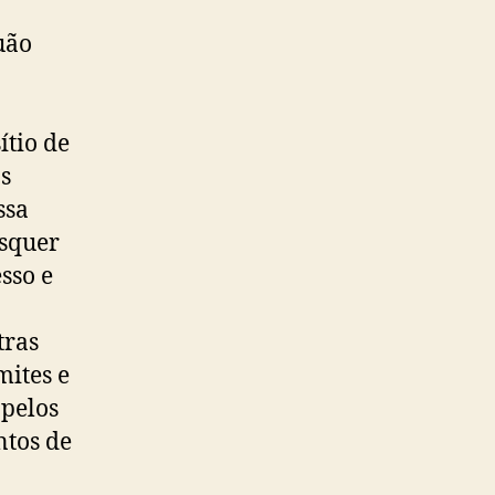
uão
ítio de
s
ssa
isquer
sso e
tras
mites e
 pelos
ntos de