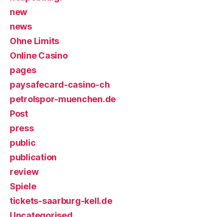
new
news
Ohne Limits
Online Casino
pages
paysafecard-casino-ch
petrolspor-muenchen.de
Post
press
public
publication
review
Spiele
tickets-saarburg-kell.de
Uncategorised