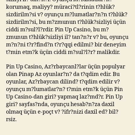
korumaq, maliyy? müraci?tl?rinin t?hlük?
sizdirilm?si v? oyunçu m?lumatlar?n?n t?hlük?
sizdirilm?si, bu m?zmunun t?hlük?sizliyi üçün
ciddi m?sul?l?rdir. Pin Up Casino, bu m?
zmunun t?hlük?sizliyi il? tan?n?r v? bu, oyunçu
m?n?ni t?r?find?n t?r?qqi edilmi? bir deneyim
t?min etm?k üçün ciddi m?sul?l?r? malikdir.
Pin Up Casino, Az?rbaycanl?lar üçün populyar
olan Pinap Az oyunlar?n? da t?qdim edir. Bu
oyunlar, Az?rbaycan dilind? t?qdim edilir v?
oyunçu m?lumatlar?n? t?min etm?k üçün Pin
Up Casino-dan giri? yapmaq laz?md?r. Pin Up
giri? sayfas?nda, oyunçu hesab?n?za daxil
olmaq üçün e-poçt v? ?ifr?nizi daxil ed? bil?
rsiz.