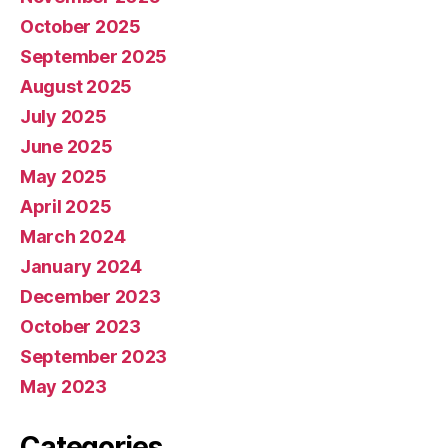
October 2025
September 2025
August 2025
July 2025
June 2025
May 2025
April 2025
March 2024
January 2024
December 2023
October 2023
September 2023
May 2023
Categories