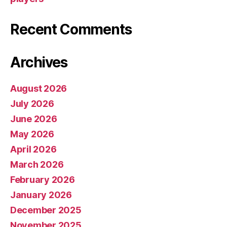
Recent Comments
Archives
August 2026
July 2026
June 2026
May 2026
April 2026
March 2026
February 2026
January 2026
December 2025
November 2025