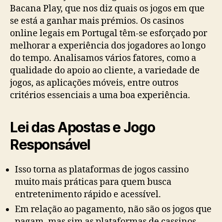
Bacana Play, que nos diz quais os jogos em que
se está a ganhar mais prémios. Os casinos
online legais em Portugal têm-se esforçado por
melhorar a experiência dos jogadores ao longo
do tempo. Analisamos vários fatores, como a
qualidade do apoio ao cliente, a variedade de
jogos, as aplicações móveis, entre outros
critérios essenciais a uma boa experiência.
Lei das Apostas e Jogo
Responsável
Isso torna as plataformas de jogos cassino
muito mais práticas para quem busca
entretenimento rápido e acessível.
Em relação ao pagamento, não são os jogos que
pagam, mas sim as plataformas de cassinos,