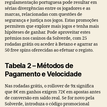
regulamentação portuguesa pode resultar em
sérias divergências entre os jogadores e as
marcas, relacionadas com questões de
segurança e justiça nos jogos. Estas promoções
permitem que explore mais jogos e tenha mais
hipóteses de ganhar. Pode aproveitar estes
prémios nos casinos da Solverde, com 25
rodadas grátis ou aceder à Betano e agarrar as
50 free spins oferecidas ao efetuar o registo.
Tabela 2 – Métodos de
Pagamento e Velocidade
Nas rodadas grátis, o rollover de 9x significa
que 8€ em ganhos exigem 72€ em apostas antes
de conversão em saldo real. Se for novo pela
Solverde, introduza o código promocional