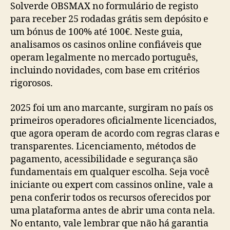
Solverde OBSMAX no formulário de registo
para receber 25 rodadas grátis sem depósito e
um bónus de 100% até 100€. Neste guia,
analisamos os casinos online confiáveis que
operam legalmente no mercado português,
incluindo novidades, com base em critérios
rigorosos.
2025 foi um ano marcante, surgiram no país os
primeiros operadores oficialmente licenciados,
que agora operam de acordo com regras claras e
transparentes. Licenciamento, métodos de
pagamento, acessibilidade e segurança são
fundamentais em qualquer escolha. Seja você
iniciante ou expert com cassinos online, vale a
pena conferir todos os recursos oferecidos por
uma plataforma antes de abrir uma conta nela.
No entanto, vale lembrar que não há garantia