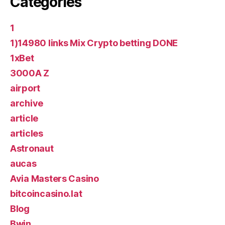
Categories
1
1)14980 links Mix Crypto betting DONE
1xBet
3000A Z
airport
archive
article
articles
Astronaut
aucas
Avia Masters Casino
bitcoincasino.lat
Blog
Bwin