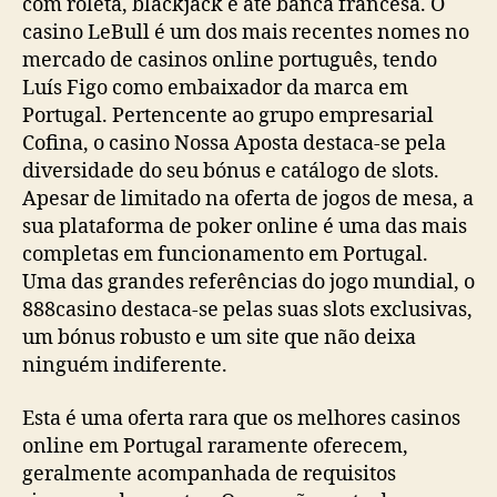
com roleta, blackjack e até banca francesa. O
casino LeBull é um dos mais recentes nomes no
mercado de casinos online português, tendo
Luís Figo como embaixador da marca em
Portugal. Pertencente ao grupo empresarial
Cofina, o casino Nossa Aposta destaca-se pela
diversidade do seu bónus e catálogo de slots.
Apesar de limitado na oferta de jogos de mesa, a
sua plataforma de poker online é uma das mais
completas em funcionamento em Portugal.
Uma das grandes referências do jogo mundial, o
888casino destaca-se pelas suas slots exclusivas,
um bónus robusto e um site que não deixa
ninguém indiferente.
Esta é uma oferta rara que os melhores casinos
online em Portugal raramente oferecem,
geralmente acompanhada de requisitos