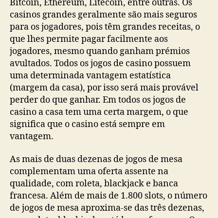
Bitcoin, Ethereum, Litecoin, entre outras. Os
casinos grandes geralmente são mais seguros
para os jogadores, pois têm grandes receitas, o
que lhes permite pagar facilmente aos
jogadores, mesmo quando ganham prémios
avultados. Todos os jogos de casino possuem
uma determinada vantagem estatística
(margem da casa), por isso será mais provável
perder do que ganhar. Em todos os jogos de
casino a casa tem uma certa margem, o que
significa que o casino está sempre em
vantagem.
As mais de duas dezenas de jogos de mesa
complementam uma oferta assente na
qualidade, com roleta, blackjack e banca
francesa. Além de mais de 1.800 slots, o número
de jogos de mesa aproxima-se das três dezenas,