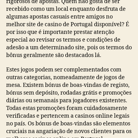
rigorosos de apostas. Quem não gosta de ser
recebido como um local enquanto desfruta de
algumas apostas casuais entre amigos no
melhor site de casino de Portugal disponível? É
por isso que é importante prestar atenção
especial ao revisar os termos e condições de
adesão a um determinado site, pois os termos do
bônus geralmente são destacados lá.
Estes jogos podem ser complementados com
outras categorias, nomeadamente de jogos de
mesa. Existem bónus de boas-vindas de registo,
bónus sem depósito, rodadas grátis e promoções
diárias ou semanais para jogadores existentes.
Todas estas promoções foram cuidadosamente
verificadas e pertencem a casinos online legais
no país. Os bónus de boas-vindas são elementos
cruciais na angariação de novos clientes para os