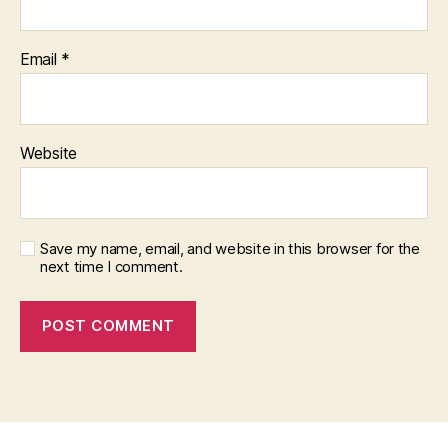
Email
*
Website
Save my name, email, and website in this browser for the
next time I comment.