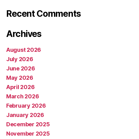
Recent Comments
Archives
August 2026
July 2026
June 2026
May 2026
April 2026
March 2026
February 2026
January 2026
December 2025
November 2025