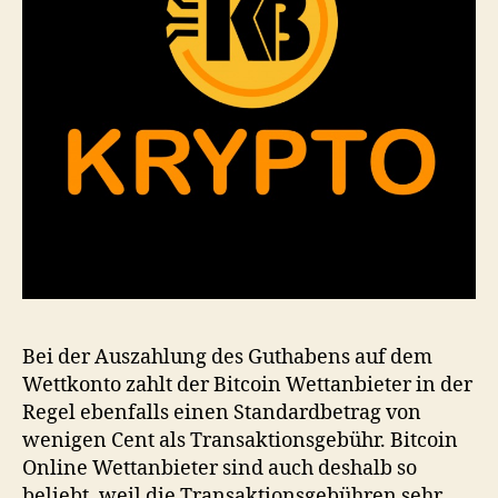
Bei der Auszahlung des Guthabens auf dem
Wettkonto zahlt der Bitcoin Wettanbieter in der
Regel ebenfalls einen Standardbetrag von
wenigen Cent als Transaktionsgebühr. Bitcoin
Online Wettanbieter sind auch deshalb so
beliebt, weil die Transaktionsgebühren sehr