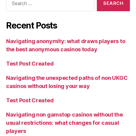
for:
Recent Posts
Navigating anonymity: what draws players to
the best anonymous casinos today
Test Post Created
Navigating the unexpected paths of non UKGC
casinos without losing your way
Test Post Created
Navigating non gamstop casinos without the
usual restrictions: what changes for casual
players