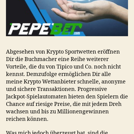
Abgesehen von Krypto Sportwetten eröffnen
Dir die Buchmacher eine Reihe weiterer
Vorteile, die du von Tipico und Co. noch nicht
kennst. Demzufolge ermöglichen Dir alle
meine Krypto Wettanbieter schnelle, anonyme
und sichere Transaktionen. Progressive
Jackpot-Spielautomaten bieten den Spielern die
Chance auf riesige Preise, die mit jedem Dreh
wachsen und bis zu Millionengewinnen
reichen können.
Was mich jedoch überzeugt hat, sind die