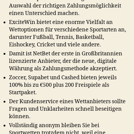
Auswahl der richtigen Zahlungsmöglichkeit
einen Unterschied machen.
ExciteWin bietet eine enorme Vielfalt an
Wettoptionen für verschiedene Sportarten an,
darunter Fußball, Tennis, Basketball,
Eishockey, Cricket und viele andere.
Damit ist NetBet der erste in Großbritannien
lizenzierte Anbieter, der die neue, digitale
Währung als Zahlungsmethode akzeptiert.
Zoccer, Supabet und Cashed bieten jeweils
100% bis zu €500 plus 200 Freispiele als
Startpaket.
Der Kundenservice eines Wettanbieters sollte
Fragen und Unklarheiten schnell beseitigen
können.
Vollständig anonym bleiben Sie bei
Sportwetten trotzdem nicht, weil eine