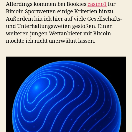
?
Allerdings kommen bei Bookies
casino1
für
Beste
Bitcoin Sportwetten einige Kriterien hinzu.
Krypto
Außerdem bin ich hier auf viele Gesellschafts-
Casinos
und Unterhaltungswetten gestoßen. Einen
im
weiteren jungen Wettanbieter mit Bitcoin
Vergleich
möchte ich nicht unerwähnt lassen.