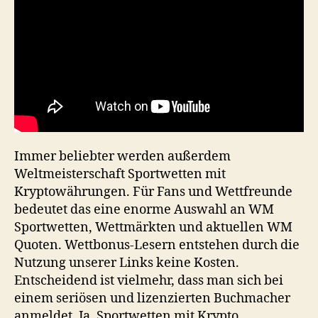
Immer beliebter werden außerdem
Weltmeisterschaft Sportwetten mit
Kryptowährungen. Für Fans und Wettfreunde
bedeutet das eine enorme Auswahl an WM
Sportwetten, Wettmärkten und aktuellen WM
Quoten. Wettbonus-Lesern entstehen durch die
Nutzung unserer Links keine Kosten.
Entscheidend ist vielmehr, dass man sich bei
einem seriösen und lizenzierten Buchmacher
anmeldet. Ja, Sportwetten mit Krypto