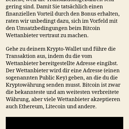
gering sind. Damit Sie tatsächlich einen
finanziellen Vorteil durch den Bonus erhalten,
raten wir unbedingt dazu, sich im Vorfeld mit
den Umsatzbedingungen beim Bitcoin
Wettanbieter vertraut zu machen.
Gehe zu deinem Krypto-Wallet und führe die
Transaktion aus, indem du die vom
Wettanbieter bereitgestellte Adresse eingibst.
Der Wettanbieter wird dir eine Adresse (einen
sogenannten Public Key) geben, an die du die
Kryptowährung senden musst. Bitcoin ist zwar
die bekannteste und am weitesten verbreitete
Währung, aber viele Wettanbieter akzeptieren
auch Ethereum, Litecoin und andere.