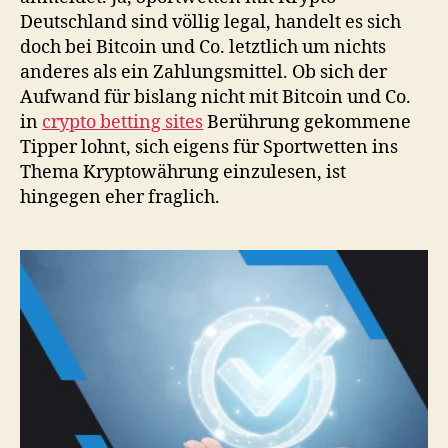
Deutschland sind völlig legal, handelt es sich
doch bei Bitcoin und Co. letztlich um nichts
anderes als ein Zahlungsmittel. Ob sich der
Aufwand für bislang nicht mit Bitcoin und Co.
in
crypto betting sites
Berührung gekommene
Tipper lohnt, sich eigens für Sportwetten ins
Thema Kryptowährung einzulesen, ist
hingegen eher fraglich.