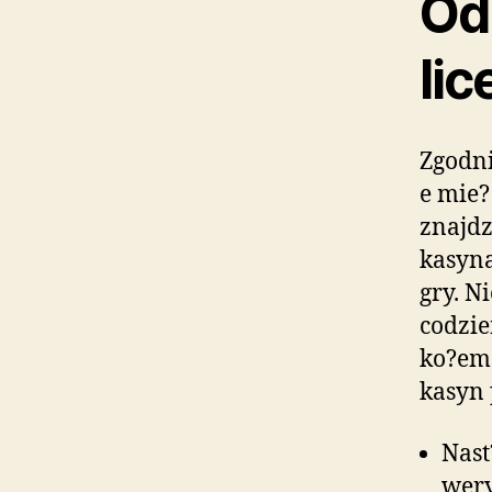
Od
lic
Zgodni
e mie?
znajdz
kasyna
gry. N
codzie
ko?em 
kasyn 
Nast
wery