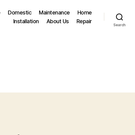
e
Domestic
Maintenance
Home
Installation
About Us
Repair
Search