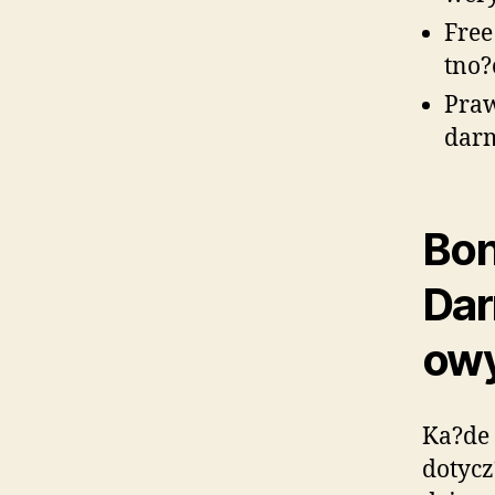
Free
tno?
Praw
dar
Bon
Dar
owy
Ka?de
dotycz